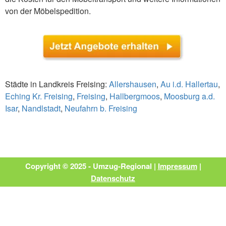
von der Möbelspedition.
Städte in Landkreis Freising:
Allershausen
,
Au i.d. Hallertau
,
Eching Kr. Freising
,
Freising
,
Hallbergmoos
,
Moosburg a.d.
Isar
,
Nandlstadt
,
Neufahrn b. Freising
Copyright © 2025 - Umzug-Regional |
Impressum
|
Datenschutz