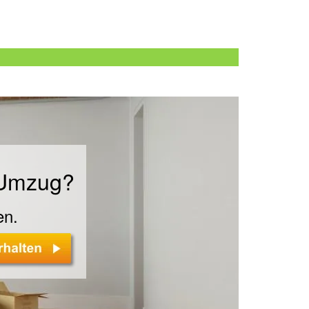
n
 Umzug?
en.