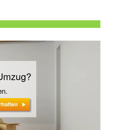
n
 Umzug?
en.