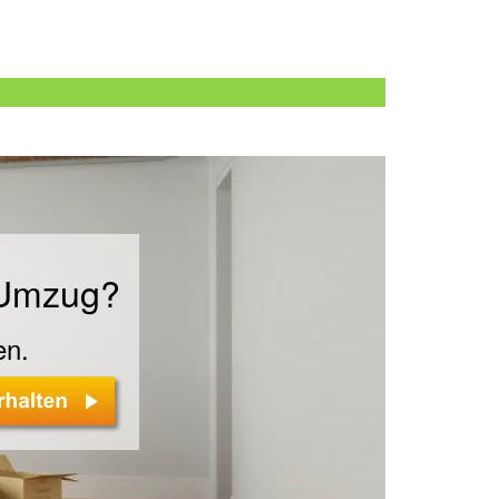
n
 Umzug?
en.