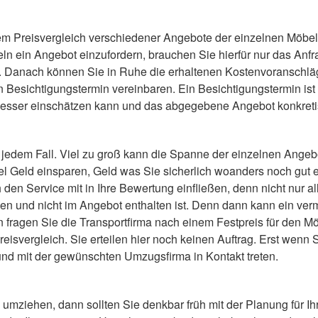
em Preisvergleich verschiedener Angebote der einzelnen Möbel
 ein Angebot einzufordern, brauchen Sie hierfür nur das Anfra
rt. Danach können Sie in Ruhe die erhaltenen Kostenvoranschlä
Besichtigungstermin vereinbaren. Ein Besichtigungstermin ist i
 besser einschätzen kann und das abgegebene Angebot konkreti
n jedem Fall. Viel zu groß kann die Spanne der einzelnen Ange
l Geld einsparen, Geld was Sie sicherlich woanders noch gut e
en Service mit in Ihre Bewertung einfließen, denn nicht nur all
en und nicht im Angebot enthalten ist. Denn dann kann ein verm
ragen Sie die Transportfirma nach einem Festpreis für den Mö
eisvergleich. Sie erteilen hier noch keinen Auftrag. Erst wenn
d mit der gewünschten Umzugsfirma in Kontakt treten.
n umziehen, dann sollten Sie denkbar früh mit der Planung für