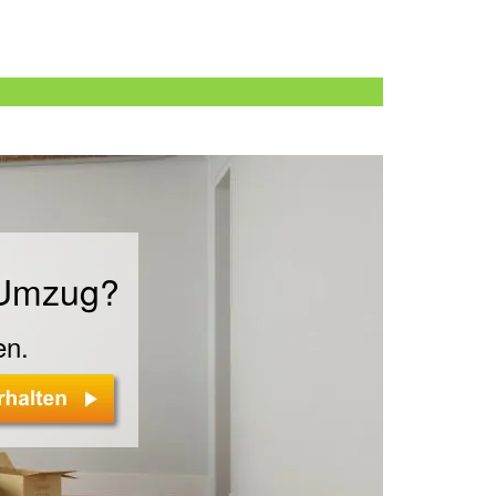
n
 Umzug?
en.