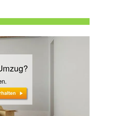
n
 Umzug?
en.