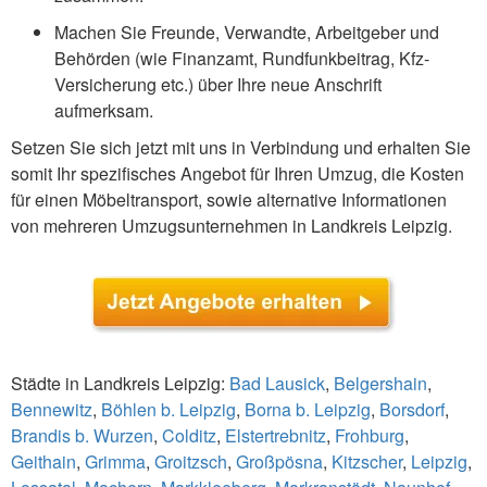
Machen Sie Freunde, Verwandte, Arbeitgeber und
Behörden (wie Finanzamt, Rundfunkbeitrag, Kfz-
Versicherung etc.) über Ihre neue Anschrift
aufmerksam.
Setzen Sie sich jetzt mit uns in Verbindung und erhalten Sie
somit Ihr spezifisches Angebot für Ihren Umzug, die Kosten
für einen Möbeltransport, sowie alternative Informationen
von mehreren Umzugsunternehmen in Landkreis Leipzig.
Städte in Landkreis Leipzig:
Bad Lausick
,
Belgershain
,
Bennewitz
,
Böhlen b. Leipzig
,
Borna b. Leipzig
,
Borsdorf
,
Brandis b. Wurzen
,
Colditz
,
Elstertrebnitz
,
Frohburg
,
Geithain
,
Grimma
,
Groitzsch
,
Großpösna
,
Kitzscher
,
Leipzig
,