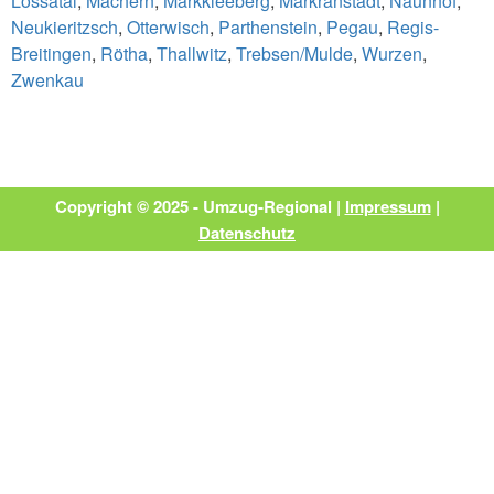
Lossatal
,
Machern
,
Markkleeberg
,
Markranstädt
,
Naunhof
,
Neukieritzsch
,
Otterwisch
,
Parthenstein
,
Pegau
,
Regis-
Breitingen
,
Rötha
,
Thallwitz
,
Trebsen/Mulde
,
Wurzen
,
Zwenkau
Copyright © 2025 - Umzug-Regional |
Impressum
|
Datenschutz