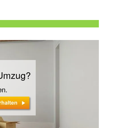
n
 Umzug?
en.