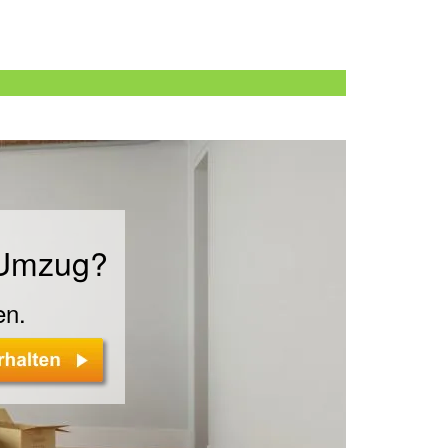
n
 Umzug?
en.