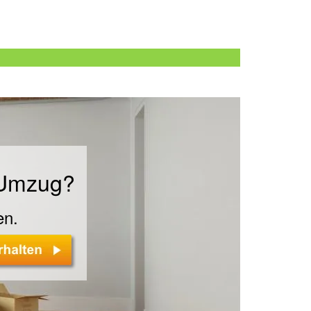
n
 Umzug?
en.